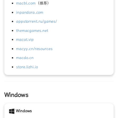
macbl.com
（推荐）
inpandora.com
appstorrent.ru/games/
themacgames.net
macat.vip
macyy.cn/resources
macdo.cn
store.lizhi.io
Windows
Windows