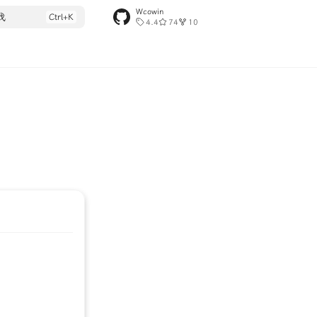
Wcowin
找
4.4
74
10