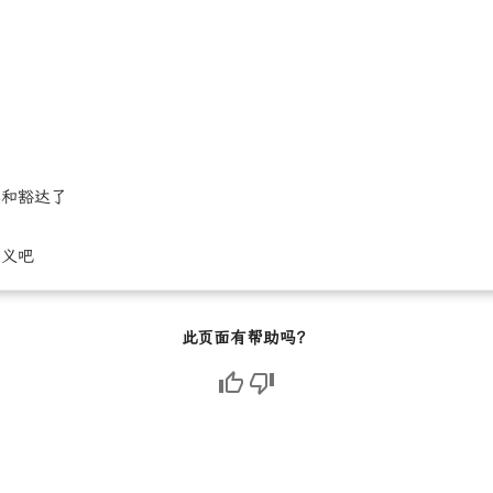
的
然和豁达了
意义吧
此页面有帮助吗？