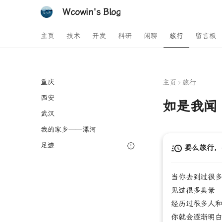
Wcowin's Blog
主页
技术
开发
科研
闲聊
旅行
留言板
重庆
主页
旅行
西安
如是我闻
武汉
我的家乡——漯河
足迹
要么旅行，
当你去到过很
见过很多美景
经历过很多人
你就会逐渐明