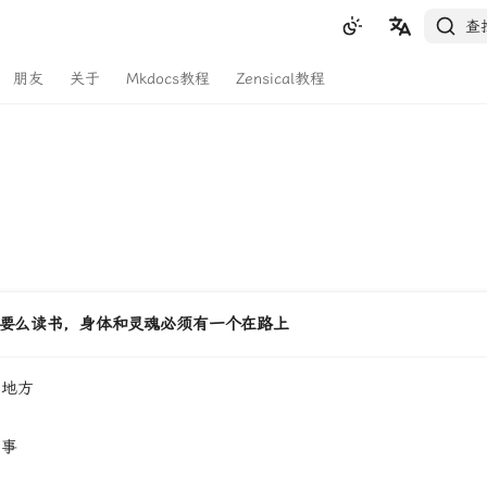
查
中文
朋友
关于
Mkdocs教程
Zensical教程
English
要么读书，身体和灵魂必须有一个在路上
多地方
和事
白