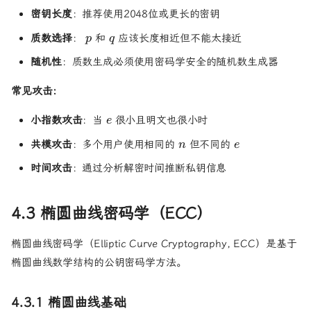
密钥长度
：推荐使用2048位或更长的密钥
p
q
质数选择
：
和
应该长度相近但不能太接近
p
q
随机性
：质数生成必须使用密码学安全的随机数生成器
常见攻击：
e
小指数攻击
：当
很小且明文也很小时
e
n
e
共模攻击
：多个用户使用相同的
但不同的
n
e
时间攻击
：通过分析解密时间推断私钥信息
4.3 椭圆曲线密码学（ECC）
椭圆曲线密码学（Elliptic Curve Cryptography, ECC）是基于
椭圆曲线数学结构的公钥密码学方法。
4.3.1 椭圆曲线基础