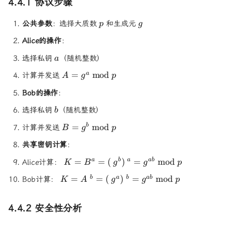
4.4.1 协议步骤
p
g
公共参数
：选择大质数
和生成元
p
g
Alice的操作
：
a
选择私钥
（随机整数）
a
A =
=
mod
a
计算并发送
A
g
p
g^a
Bob的操作
：
\bmod
p
b
选择私钥
（随机整数）
b
B =
=
mod
b
计算并发送
B
g
p
g^b
共享密钥计算
：
\bmod
p
K =
=
=
(
)
=
mod
a
b
a
ab
Alice计算：
K
B
g
g
p
B^a =
K =
=
=
(
)
=
mod
b
a
b
ab
Bob计算：
K
A
g
g
p
(g^b)^a
A^b =
=
(g^a)^b
g^{ab}
4.4.2 安全性分析
=
\bmod
g^{ab}
p