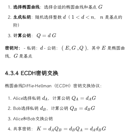
G
选择椭圆曲线
：选择合适的椭圆曲线和基点
G
d
1
n
1
<
<
生成私钥
：随机选择整数
（
，
是基点的
d
d
n
n
<
阶）
d
Q
<
=
计算公钥
：
Q
d
G
=
n
dG
d
(E,
E
(
,
,
)
密钥对：
- 私钥：
- 公钥：
，其中
是椭圆曲
d
E
G
Q
E
G,
G
线，
是基点
G
Q)
4.3.4 ECDH密钥交换
椭圆曲线Diffie-Hellman（ECDH）密钥交换协议：
d_A
Q_A
=
Alice选择私钥
，计算公钥
d
Q
d
G
A
A
A
=
d_B
Q_B
=
Bob选择私钥
，计算公钥
d
Q
d
G
d_A
B
B
B
=
G
Alice和Bob交换公钥
d_B
G
K =
=
=
=
共享密钥：
K
d
Q
d
Q
d
d
G
A
B
B
A
A
B