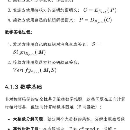
接收方公开分享公钥，保密私钥
C =
=
(
)
发送方使用接收方的公钥加密明文：
C
E
P
K
p
u
b
E_{K_{pub}}
P =
=
(
)
接收方使用自己的私钥解密密文：
P
D
C
(P)
K
p
r
i
v
D_{K_{priv}}
(C)
数字签名过程：
S =
=
发送方使用自己的私钥对消息生成签名：
S
Sign_{K_{priv}
(
)
S
i
g
n
M
K
(M)
p
r
i
v
Verify_{K_{pub}}
接收方使用发送方的公钥验证签名：
(M, S)
(
,
)
V
er
i
f
y
M
S
K
p
u
b
4.1.3 数学基础
非对称密码学的安全性基于某些数学难题，这些问题在正向计算
时相对容易，但逆向计算时极其困难（单向函数）：
大整数分解问题
：给定两个大质数的乘积，分解出原始质数
g^x
x
mod
x
离散对数问题
：在有限域中，已知
，求解
g
p
x