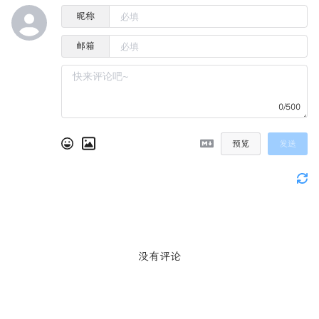
4.3.5 ECC优势
昵称
4.4 Diffie-Hellman密钥交换
4.4.1 协议步骤
邮箱
4.4.2 安全性分析
4.5 数字签名
4.5.1 数字签名的特性
0/500
4.5.2 DSA（数字签名算法）
4.6 非对称密码的应用
预览
发送
4.6.1 HTTPS/TLS
4.6.2 数字证书与PKI
4.6.3 电子邮件安全
4.6.4 区块链与加密货币
4.7 性能比较与选择
没有评论
4.7.1 算法性能对比
4.7.2 选择建议
4.8 安全考虑与最佳实践
4.8.1 密钥管理