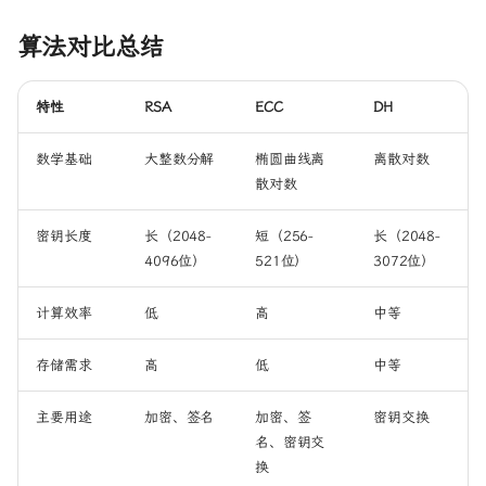
算法对比总结
特性
RSA
ECC
DH
数学基础
大整数分解
椭圆曲线离
离散对数
散对数
密钥长度
长（2048-
短（256-
长（2048-
4096位）
521位）
3072位）
计算效率
低
高
中等
存储需求
高
低
中等
主要用途
加密、签名
加密、签
密钥交换
名、密钥交
换