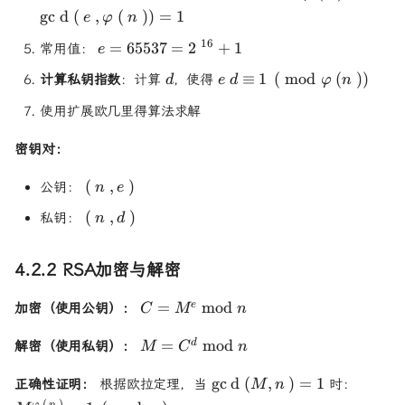
\varphi(n)
\varp
g
c
d
(
,
(
))
=
1
e
φ
n
= 1
e =
16
=
65537
=
2
+
1
常用值：
e
65537
d
ed \equiv 1
≡
1
(
mod
(
))
计算私钥指数
：计算
，使得
d
e
d
φ
n
=
\pmod{\varphi(n)}
2^{16}
使用扩展欧几里得算法求解
+ 1
密钥对：
(n,
(
,
)
公钥：
n
e
e)
(n,
(
,
)
私钥：
n
d
d)
4.2.2 RSA加密与解密
C =
=
mod
e
加密（使用公钥）：
C
M
n
M^e
\bmod
M =
=
mod
d
解密（使用私钥）：
M
C
n
n
C^d
\bmod
\gcd(M,
M^{\va
g
c
d
(
,
)
=
1
正确性证明：
根据欧拉定理，当
时：
M
n
n
n) = 1
\equiv
(
)
φ
n