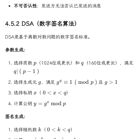
不可否认性
：发送方无法否认已发送的消息
4.5.2 DSA（数字签名算法）
DSA是基于离散对数问题的数字签名标准。
参数生成：
p
q
选择质数
（1024位或更长）和
（160位或更长），满足
p
q
q |
∣
(
−
1
)
q
p
(p-
g
g^q
g
≡
1
(
mod
)
>
1
q
选择生成元
，满足
且
g
g
p
g
1)
\equiv 1
>
x
0
0
<
<
选择私钥
（
）
x
x
q
\pmod{p}
1
<
y =
=
mod
x
计算公钥
y
g
p
x
g^x
<
\bmod
签名生成：
q
p
k
0
0
<
<
选择随机数
（
）
k
k
q
<
k