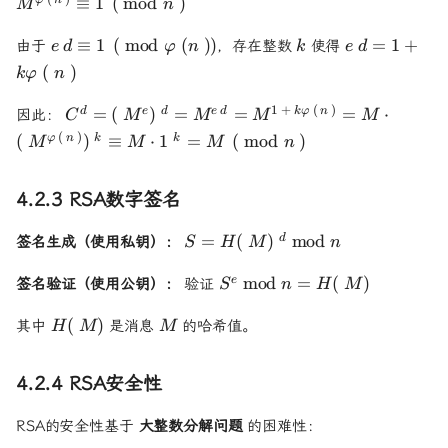
≡
1
(
mod
)
M
n
\pmod
ed \equiv 1
k
ed = 1 +
≡
1
(
mod
(
))
=
1
+
由于
，存在整数
使得
e
d
φ
n
k
e
d
\pmod{\varphi(n)}
k\varphi(n)
(
)
k
φ
n
C^d = (M^e)^d =
1
+
(
)
=
(
)
=
=
=
⋅
d
e
d
e
d
k
φ
n
因此：
C
M
M
M
M
M^{ed} =
(
)
(
)
≡
⋅
1
=
(
mod
)
φ
n
k
k
M
M
M
n
M^{1+k\varphi(n)}
= M \cdot
(M^{\varphi(n)})^k
4.2.3 RSA数字签名
\equiv M \cdot 1^k
= M \pmod{n}
S =
=
(
)
mod
d
签名生成（使用私钥）：
S
H
M
n
H(M)^d
\bmod
S^e
mod
=
(
)
e
签名验证（使用公钥）：
验证
S
n
H
M
n
\bmod
H(M)
M
n =
(
)
其中
是消息
的哈希值。
H
M
M
H(M)
4.2.4 RSA安全性
RSA的安全性基于
大整数分解问题
的困难性：