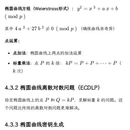
y^2 = x^3
2
3
=
+
+
椭圆曲线方程（Weierstrass形式）：
y
x
a
x
b
+ ax + b
(
mod
)
p
\pmod{p}
4a^3 +
3
2
4
+
27

≡
0
(
mod
)
其中
（确保曲线非奇异）
a
b
p
27b^2
\not\equiv
点运算：
0
\pmod{p}
点加法
：椭圆曲线上两点的加法运算
P
k
kP =
k
=
+
+
⋯
+
标量乘法
：点
的
倍：
（
P
k
k
P
P
P
P
P + P
次）
k
+
\cdots
+ P
4.3.2 椭圆曲线离散对数问题（ECDLP）
P
Q
k
=
给定椭圆曲线上的点
和
，求解标量
的问题。这
P
Q
k
P
k
=
个问题比传统的离散对数问题更难解决。
kP
4.3.3 椭圆曲线密钥生成