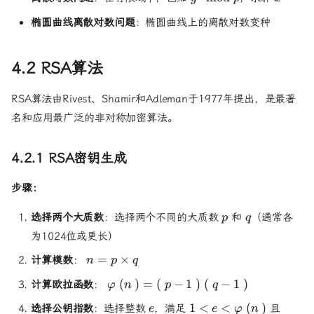
\bmod
椭圆曲线离散对数问题
：椭圆曲线上的离散对数变种
p
4.2 RSA算法
RSA算法由Rivest、Shamir和Adleman于1977年提出，是最著
名和应用最广泛的非对称加密算法。
4.2.1 RSA密钥生成
步骤：
p
q
选择两个大质数
：选择两个不同的大质数
和
（通常各
p
q
为1024位或更长）
n = p
=
×
计算模数
：
n
p
q
\times
\varphi(n)
(
)
=
(
−
1
)
(
−
1
)
计算欧拉函数
：
φ
n
p
q
q
= (p-1)(q-
e
1 < e <
\gcd(e
1
<
<
(
)
选择公钥指数
：选择整数
，满足
且
e
e
φ
n
1)