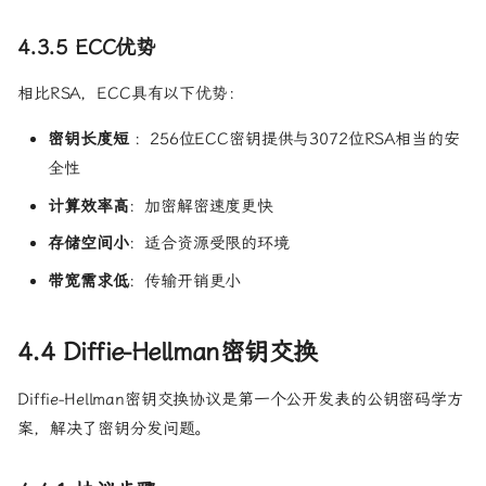
d_A
Q_B
4.3.5 ECC优势
=
d_B
相比RSA，ECC具有以下优势：
Q_A
=
密钥长度短
：256位ECC密钥提供与3072位RSA相当的安
d_A
d_B
全性
G
计算效率高
：加密解密速度更快
存储空间小
：适合资源受限的环境
带宽需求低
：传输开销更小
4.4 Diffie-Hellman密钥交换
Diffie-Hellman密钥交换协议是第一个公开发表的公钥密码学方
案，解决了密钥分发问题。