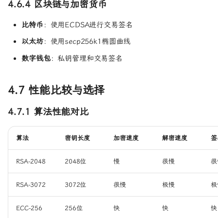
4.6.4 区块链与加密货币
比特币
：使用ECDSA进行交易签名
以太坊
：使用secp256k1椭圆曲线
数字钱包
：私钥管理和交易签名
4.7 性能比较与选择
4.7.1 算法性能对比
算法
密钥长度
加密速度
解密速度
签
RSA-2048
2048位
慢
很慢
很
RSA-3072
3072位
很慢
极慢
极
ECC-256
256位
快
快
快