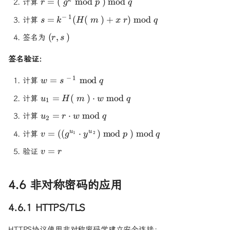
r =
=
(
mod
)
mod
计算
r
g
p
q
k
(g^k
<
s =
−
1
=
(
(
)
+
)
mod
计算
s
k
H
m
x
r
q
\bmod
q
k^{-1}
p)
(r,
(
,
)
签名为
r
s
(H(m)
\bmod
s)
+ xr)
q
签名验证：
\bmod
q
w =
−
1
=
mod
计算
w
s
q
s^{-1}
u_1 =
=
(
)
⋅
mod
计算
u
H
m
w
q
\bmod
1
H(m)
q
u_2 =
=
⋅
mod
计算
u
r
w
q
\cdot
2
r
w
v =
=
((
⋅
)
mod
)
mod
u
u
计算
v
g
y
p
q
1
2
\cdot
\bmod
((g^{u_1}
w
v
q
=
验证
v
r
\cdot
\bmod
=
y^{u_2})
q
r
\bmod p)
4.6 非对称密码的应用
\bmod q
4.6.1 HTTPS/TLS
HTTPS协议使用非对称密码学建立安全连接：