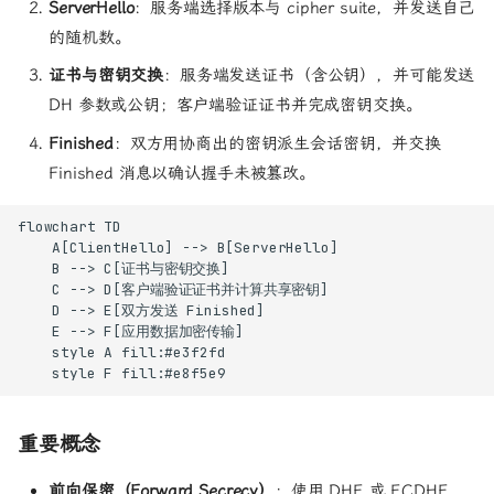
ServerHello
：服务端选择版本与 cipher suite，并发送自己
的随机数。
证书与密钥交换
：服务端发送证书（含公钥），并可能发送
DH 参数或公钥；客户端验证证书并完成密钥交换。
Finished
：双方用协商出的密钥派生会话密钥，并交换
Finished 消息以确认握手未被篡改。
flowchart TD

    A[ClientHello] --> B[ServerHello]

    B --> C[证书与密钥交换]

    C --> D[客户端验证证书并计算共享密钥]

    D --> E[双方发送 Finished]

    E --> F[应用数据加密传输]

    style A fill:#e3f2fd

    style F fill:#e8f5e9
重要概念
前向保密（Forward Secrecy）
：使用 DHE 或 ECDHE