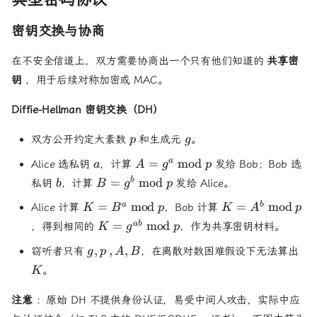
密钥交换与协商
在不安全信道上，双方需要协商出一个只有他们知道的
共享密
钥
，用于后续对称加密或 MAC。
Diffie-Hellman 密钥交换（DH）
p
g
双方公开约定大素数
和生成元
。
p
g
a
A =
=
mod
a
Alice 选私钥
，计算
发给 Bob；Bob 选
a
A
g
p
g^a
b
B =
=
mod
b
私钥
，计算
发给 Alice。
b
B
g
p
\bmod
g^b
K =
K =
p
=
mod
=
mod
a
b
Alice 计算
，Bob 计算
K
B
p
K
A
p
\bmod
B^a
A^b
K =
p
=
mod
ab
，得到相同的
，作为共享密钥材料。
K
g
p
\bmod
\bmod
g^{ab}
g,
K
p
p
,
,
,
窃听者只有
，在离散对数困难假设下无法算出
g
p
A
B
\bmod
p,
p
。
K
A,
B
注意
：原始 DH 不提供身份认证，易受中间人攻击，实际中应