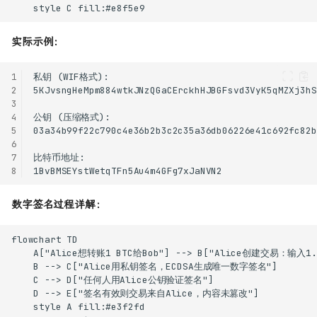
    style C fill:#e8f5e9
实际示例：
1
2
3
4
5
6
7
8
数字签名过程详解：
flowchart TD

    A["Alice想转账1 BTC给Bob"] --> B["Alice创建交易：输入1
    B --> C["Alice用私钥签名，ECDSA生成唯一数字签名"]

    C --> D["任何人用Alice公钥验证签名"]

    D --> E["签名有效则交易来自Alice，内容未篡改"]

    style A fill:#e3f2fd
