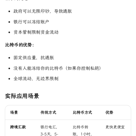
第 5 步：交易进入内存池
政府可以无限印钞，导致通胀
第 6 步：矿工打包并计算
银行可以冻结账户
第 7 步：找到新块
第 8 步：广播新块
资本管制限制资金流动
第 9 步：确认增加
比特币的优势：
为什么比特币很重要？
技术创新意义
固定供应量，抗通胀
社会经济意义
没有人能冻结你的比特币（如果你控制私钥）
实际应用场景
宏观经济影响
全球流动，无边界限制
学术和研究价值
未来潜力
实际应用场景
常见误解澄清
"比特币没有价值"
场景
传统方式
比特币方式
优势
"比特币用于洗钱和犯罪"
"比特币浪费能源"
跨境汇款
银行电汇，
比特币转
更快更便宜
3-5天，5-
账，1小时，
"比特币已过时"