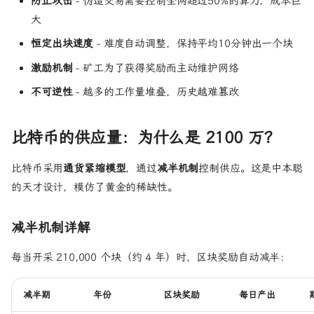
防止攻击
- 伪造交易需要控制全网超过50%的算力，成本巨
大
恒定出块速度
- 难度自动调整，保持平均10分钟出一个块
激励机制
- 矿工为了获得奖励而主动维护网络
不可逆性
- 越多的工作量堆叠，历史越难篡改
比特币的供应量：为什么是 2100 万？
比特币采用
通货紧缩模型
，通过
减半机制
控制供应。这是中本聪
的天才设计，模仿了黄金的稀缺性。
减半机制详解
每当开采 210,000 个块（约 4 年）时，区块奖励自动减半：
减半期
年份
区块奖励
每日产出