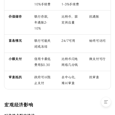
10%手续费
1-3%手续费
比特币的局限性
未来展望
价值储存
银行存款，
比特币，固
抗通胀
可能的发展方向
年通胀2-
定供应量
如何安全使用比特币？
10%
总结
紧急情况
银行可能关
24/7可用
始终可访问
核心创新
闭或冻结
关键领悟
关键术语速览
小额支付
信用卡最低
比特币闪电
微支付可行
进阶阅读与学习资源
费用
$0.30
网络几分钱
本系列相关
官方与权威
审查抵抗
政府可以阻
去中心化，
抗审查
技术深入
止支付
难以审查
新闻与分析
宏观经济影响