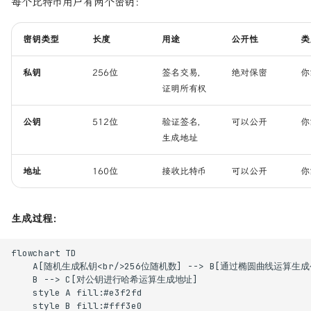
每个比特币用户有两个密钥：
密钥类型
长度
用途
公开性
类
私钥
256位
签名交易，
绝对保密
你
证明所有权
公钥
512位
验证签名，
可以公开
你
生成地址
地址
160位
接收比特币
可以公开
你
生成过程：
flowchart TD

    A[随机生成私钥<br/>256位随机数] --> B[通过椭圆曲线运算生成
    B --> C[对公钥进行哈希运算生成地址]

    style A fill:#e3f2fd

    style B fill:#fff3e0
