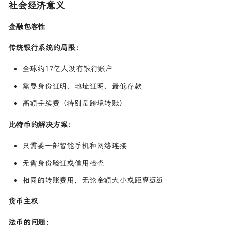
比特币的三大核心技术
社会经济意义
区块链（Blockchain）
金融包容性
公钥密码学（Public Key
Cryptography）
传统银行系统的局限：
工作量证明（Proof of Work）
比特币的供应量：为什么是
全球约17亿人没有银行账户
2100 万？
需要身份证明、地址证明、最低存款
减半机制详解
数学原理
高额手续费（特别是跨境转账）
供应时间线
比特币的解决方案：
设计意图
经济影响
只需要一部智能手机和网络连接
未来展望
无需身份验证或信用检查
比特币一次完整交易
相同的转账费用，无论金额大小或距离远近
第 1 步：Alice 发起交易
第 2 步：Alice 用私钥签名
货币主权
第 3 步：交易广播
第 4 步：矿工接收并验证
法币的问题：