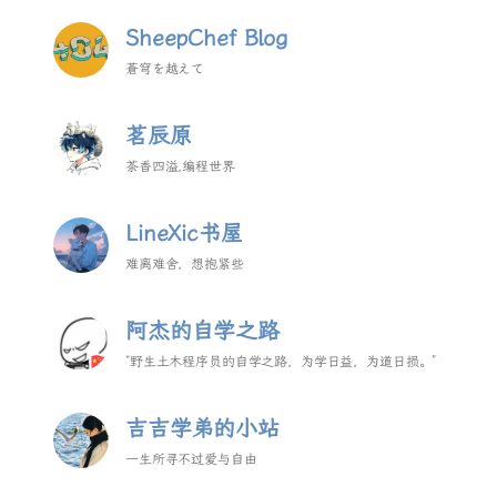
SheepChef Blog
蒼穹を越えて
茗辰原
茶香四溢,编程世界
LineXic书屋
难离难舍，想抱紧些
阿杰的自学之路
“野生土木程序员的自学之路，为学日益，为道日损。”
吉吉学弟的小站
一生所寻不过爱与自由