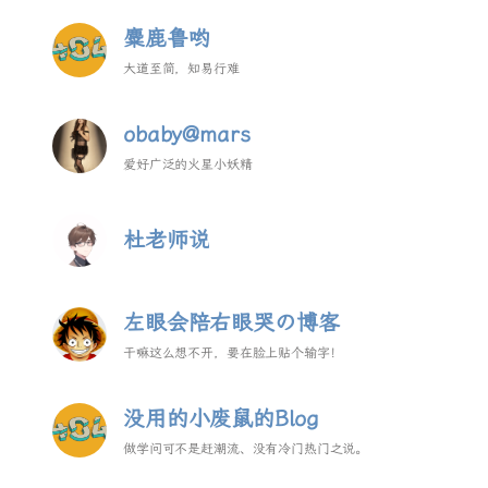
麋鹿鲁哟
大道至简，知易行难
obaby@mars
爱好广泛的火星小妖精
杜老师说
左眼会陪右眼哭の博客
干嘛这么想不开，要在脸上贴个输字！
没用的小废鼠的Blog
做学问可不是赶潮流、没有冷门热门之说。