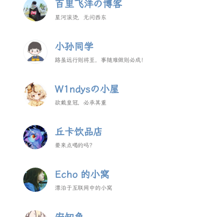
百里飞洋の博客
星河滚烫，无问西东
小孙同学
路虽远行则将至，事随难做则必成！
W1ndysの小屋
欲戴皇冠，必承其重
丘卡饮品店
要来点喝的吗？
Echo 的小窝
漂泊于互联网中的小窝