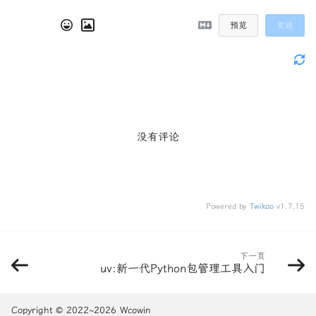
预览
发送
没有评论
Powered by
Twikoo
v1.7.15
下一页
uv:新一代Python包管理工具入门
一、Win键+'X'（+'Y'）
二、Ctrl键+'X'（+'Y'）
三、触控板使用技巧
Copyright © 2022~2026 Wcowin