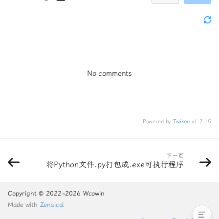
一、安装 uv
二、验证安装
三、国内用户可选：配置镜像
四、全流程：从安装到跑起第一
个项目
No comments
1. 创建项目目录并进入
2. 用 uv 初始化项目
3. 写一个用第三方库的小脚本
（示例）
Powered by
Twikoo
v1.7.15
4. 用 uv 添加依赖
5. 用项目环境运行脚本
五、已有项目：从
下一页
将Python文件.py打包成.exe可执行程序
requirements.txt 接入
六、常用命令速查
七、和 pip 对比，一句话
Copyright © 2022~2026 Wcowin
Made with
Zensical