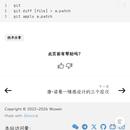
5. 查看提交历史
1
6. 新建分支
2
3
7. 合并分支
8. 删除分支
9. 合并冲突
技术分享
10. 远程仓库
二、常见技巧
此页面有帮助吗？
1. 临时保存成果
2. 合并分支灵活选择
rebase/merge
3. cherry-pick
4. 修改上次提交
下一页
唐·诺曼—情感设计的三个层次
5. 取消文件修改
6. 弃用提交
7. 补丁文件
Copyright © 2022~2026 Wcowin
Made with
Zensical
本站访问量：