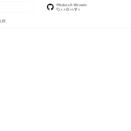
MkdocsX-Wcowin
4.6
66
6
搜索
社群