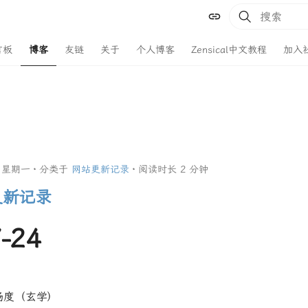
键入以开始
言板
博客
友链
关于
个人博客
Zensical中文教程
加入
日星期一
分类于
网站更新记录
阅读时长 2 分钟
更新记录
-24
畅度（玄学）