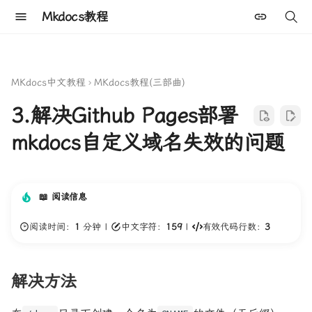
Mkdocs教程
键
入
MKdocs中文教程
MKdocs教程(三部曲)
以
3.解决Github Pages部署
开
mkdocs自定义域名失效的问题
始
搜
索
📖 阅读信息
阅读时间：
1
分钟 |
中文字符：
159
|
有效代码行数：
3
解决方法